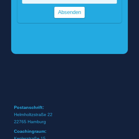
Postanschrift:
Helmholtzstraße 22
22765 Hamburg
Coachingraum:
Keplerstraße 15